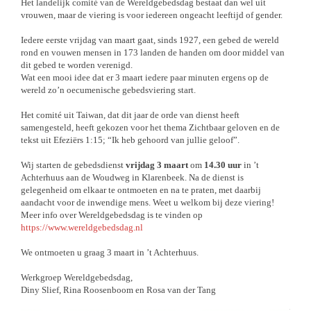
Het landelijk comité van de Wereldgebedsdag bestaat dan wel uit
vrouwen, maar de viering is voor iedereen ongeacht leeftijd of gender.
Iedere eerste vrijdag van maart gaat, sinds 1927, een gebed de wereld
rond en vouwen mensen in 173 landen de handen om door middel van
dit gebed te worden verenigd.
Wat een mooi idee dat er 3 maart iedere paar minuten ergens op de
wereld zo’n oecumenische gebedsviering start.
Het comité uit Taiwan, dat dit jaar de orde van dienst heeft
samengesteld, heeft gekozen voor het thema Zichtbaar geloven en de
tekst uit Efeziërs 1:15; “Ik heb gehoord van jullie geloof”.
Wij starten de gebedsdienst
vrijdag 3 maart
om
14.30 uur
in ’t
Achterhuus aan de Woudweg in Klarenbeek. Na de dienst is
gelegenheid om elkaar te ontmoeten en na te praten, met daarbij
aandacht voor de inwendige mens. Weet u welkom bij deze viering!
Meer info over Wereldgebedsdag is te vinden op
https://www.wereldgebedsdag.nl
We ontmoeten u graag 3 maart in ’t Achterhuus.
Werkgroep Wereldgebedsdag,
Diny Slief, Rina Roosenboom en Rosa van der Tang