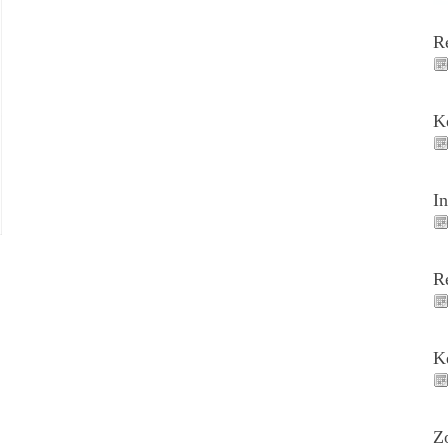
R
K
I
R
K
Z