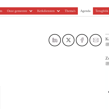
om
Onze gemeente
Kerkdiensten
Thema's
Agenda
Terugblik 
K
Z