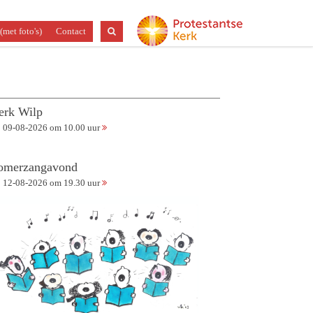
(met foto's)
Contact
erk Wilp
09-08-2026 om 10.00 uur
omerzangavond
12-08-2026 om 19.30 uur