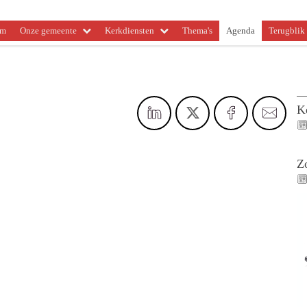
om
Onze gemeente
Kerkdiensten
Thema's
Agenda
Terugblik 
K
Z