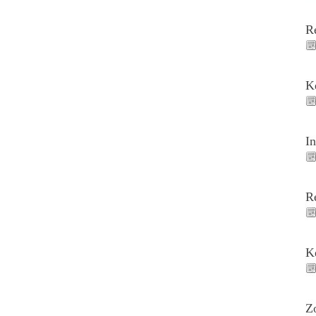
R
K
I
R
K
Z