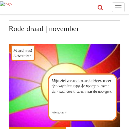
Toggle
naviga
Rode draad | november