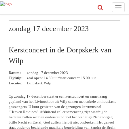
Toggle
naviga
zondag 17 december 2023
Kerstconcert in de Dorpskerk van
Wilp
Datum:
zondag 17 december 2023
Tijdstip:
zaal open: 14.30 uur/start concert: 15.00 uur
Locatie:
Dorpskerk Wilp
Op zondag 17 december staat er een kerstconcert en samenzang
gepland van het Livinuskoor uit Wilp samen met enkele enthousiaste
gastzangers. U kunt genieten van de gezongen kerstmusical
“Heaven Rejoices”. Afsluitend zal er samenzang zijn waarbij de
liederen zullen worden ondersteund met het prachtige Naber-orgel;
Stille Nacht en Ere zij God zullen hierbij niet ontbreken. Het geheel
staat onder de bezielende muzikale begeleiding van Sandra de Bruin.