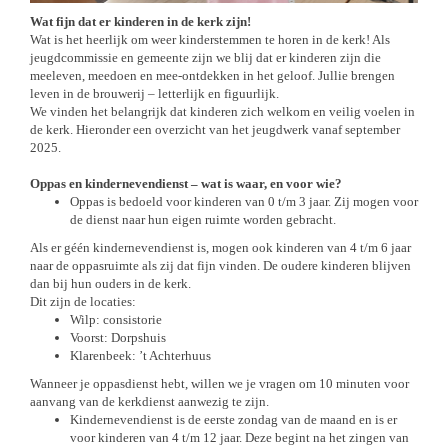
Wat fijn dat er kinderen in de kerk zijn!
Wat is het heerlijk om weer kinderstemmen te horen in de kerk! Als
jeugdcommissie en gemeente zijn we blij dat er kinderen zijn die
meeleven, meedoen en mee-ontdekken in het geloof. Jullie brengen
leven in de brouwerij – letterlijk en figuurlijk.
We vinden het belangrijk dat kinderen zich welkom en veilig voelen in
de kerk. Hieronder een overzicht van het jeugdwerk vanaf september
2025.
Oppas en kindernevendienst – wat is waar, en voor wie?
Oppas is bedoeld voor kinderen van 0 t/m 3 jaar. Zij mogen voor
de dienst naar hun eigen ruimte worden gebracht.
Als er géén kindernevendienst is, mogen ook kinderen van 4 t/m 6 jaar
naar de oppasruimte als zij dat fijn vinden. De oudere kinderen blijven
dan bij hun ouders in de kerk.
Dit zijn de locaties:
Wilp: consistorie
Voorst: Dorpshuis
Klarenbeek: ’t Achterhuus
Wanneer je oppasdienst hebt, willen we je vragen om 10 minuten voor
aanvang van de kerkdienst aanwezig te zijn.
Kindernevendienst is de eerste zondag van de maand en is er
voor kinderen van 4 t/m 12 jaar. Deze begint na het zingen van