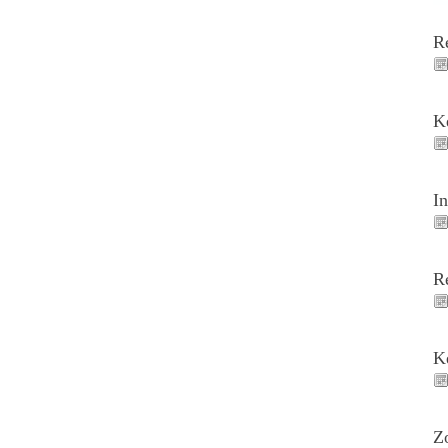
R
K
I
R
K
Z