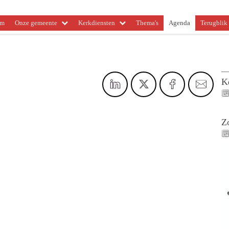
om
Onze gemeente
Kerkdiensten
Thema's
Agenda
Terugblik 
K
Z