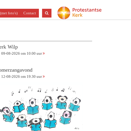
(met foto's)
Contact
erk Wilp
09-08-2026 om 10.00 uur
omerzangavond
12-08-2026 om 19.30 uur