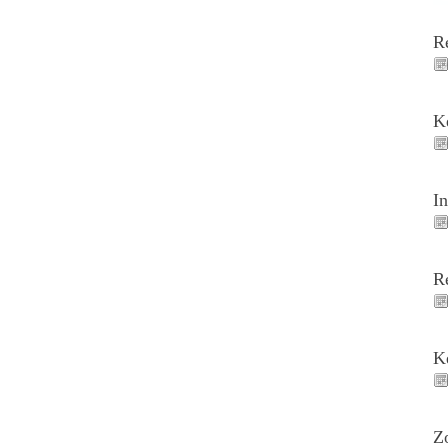
R
K
I
R
K
Z