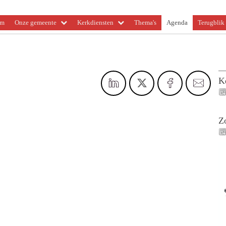
om
Onze gemeente
Kerkdiensten
Thema's
Agenda
Terugblik 
K
Z