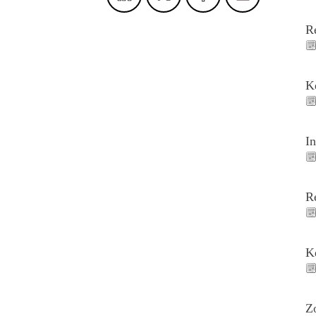
R
K
I
R
K
Z