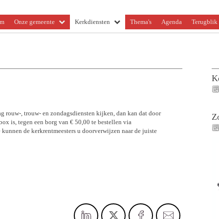
om
Onze gemeente
Kerkdiensten
Thema's
Agenda
Terugblik 
K
aag rouw-, trouw- en zondagsdiensten kijken, dan kan dat door
Z
x is, tegen een borg van € 50,00 te bestellen via
tie kunnen de kerkrentmeesters u doorverwijzen naar de juiste