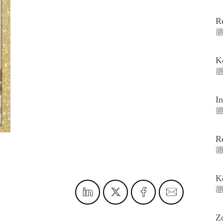
R
K
I
R
K
Z