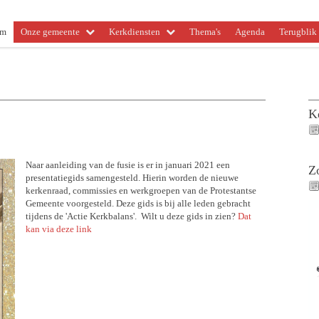
om
Onze gemeente
Kerkdiensten
Thema's
Agenda
Terugblik 
K
Naar aanleiding van de fusie is er in januari 2021 een
Z
presentatiegids samengesteld. Hierin worden de nieuwe
kerkenraad, commissies en werkgroepen van de Protestantse
Gemeente voorgesteld. Deze gids is bij alle leden gebracht
tijdens de 'Actie Kerkbalans'. Wilt u deze gids in zien?
Dat
kan via deze link