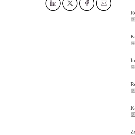
R
K
I
R
K
Z