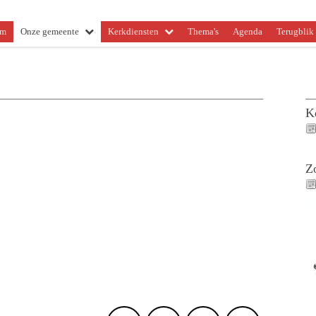
om
Onze gemeente
Kerkdiensten
Thema's
Agenda
Terugblik 
K
Z