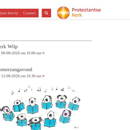
(met foto's)
Contact
erk Wilp
09-08-2026 om 10.00 uur
omerzangavond
12-08-2026 om 19.30 uur