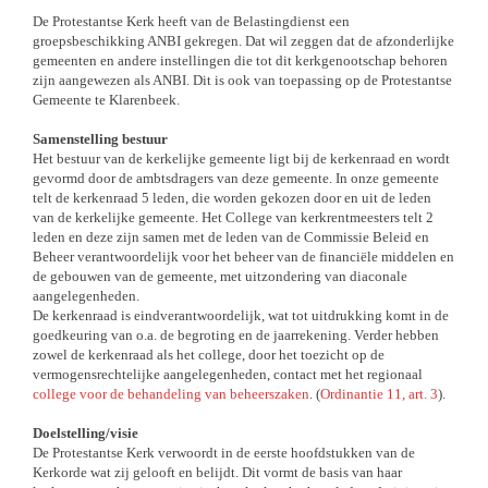
De Protestantse Kerk heeft van de Belastingdienst een
groepsbeschikking ANBI gekregen. Dat wil zeggen dat de afzonderlijke
gemeenten en andere instellingen die tot dit kerkgenootschap behoren
zijn aangewezen als ANBI. Dit is ook van toepassing op de Protestantse
Gemeente te Klarenbeek.
Samenstelling bestuur
Het bestuur van de kerkelijke gemeente ligt bij de kerkenraad en wordt
gevormd door de ambtsdragers van deze gemeente. In onze gemeente
telt de kerkenraad 5 leden, die worden gekozen door en uit de leden
van de kerkelijke gemeente. Het College van kerkrentmeesters telt 2
leden en deze zijn samen met de leden van de Commissie Beleid en
Beheer verantwoordelijk voor het beheer van de financiële middelen en
de gebouwen van de gemeente, met uitzondering van diaconale
aangelegenheden.
De kerkenraad is eindverantwoordelijk, wat tot uitdrukking komt in de
goedkeuring van o.a. de begroting en de jaarrekening. Verder hebben
zowel de kerkenraad als het college, door het toezicht op de
vermogensrechtelijke aangelegenheden, contact met het regionaal
college voor de behandeling van beheerszaken
. (
Ordinantie 11, art. 3
).
Doelstelling/visie
De Protestantse Kerk verwoordt in de eerste hoofdstukken van de
Kerkorde wat zij gelooft en belijdt. Dit vormt de basis van haar