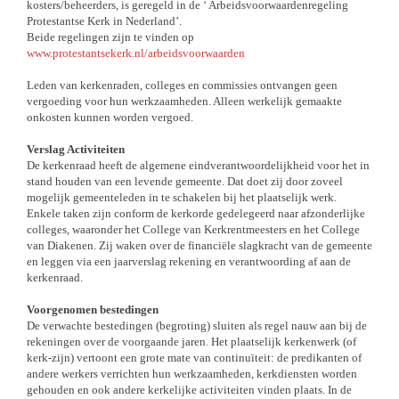
kosters/beheerders, is geregeld in de ‘ Arbeidsvoorwaardenregeling
Protestantse Kerk in Nederland’.
Beide regelingen zijn te vinden op
www.protestantsekerk.nl/arbeidsvoorwaarden
Leden van kerkenraden, colleges en commissies ontvangen geen
vergoeding voor hun werkzaamheden. Alleen werkelijk gemaakte
onkosten kunnen worden vergoed.
Verslag Activiteiten
De kerkenraad heeft de algemene eindverantwoordelijkheid voor het in
stand houden van een levende gemeente. Dat doet zij door zoveel
mogelijk gemeenteleden in te schakelen bij het plaatselijk werk.
Enkele taken zijn conform de kerkorde gedelegeerd naar afzonderlijke
colleges, waaronder het College van Kerkrentmeesters en het College
van Diakenen. Zij waken over de financiële slagkracht van de gemeente
en leggen via een jaarverslag rekening en verantwoording af aan de
kerkenraad.
Voorgenomen bestedingen
De verwachte bestedingen (begroting) sluiten als regel nauw aan bij de
rekeningen over de voorgaande jaren. Het plaatselijk kerkenwerk (of
kerk-zijn) vertoont een grote mate van continuïteit: de predikanten of
andere werkers verrichten hun werkzaamheden, kerkdiensten worden
gehouden en ook andere kerkelijke activiteiten vinden plaats. In de