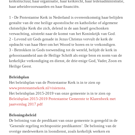
kerkstructuur, haar organisatie, haar kerkrecht, haar ledenadministratie,
haar arbeidsvoorwaarden en haar financiën.
1 - De Protestantse Kerk in Nederland is overeenkomstig haar belijden
gestalte van de ene heilige apostolische en katholieke of algemene
christelijke Kerk die zich, delend in de aan Israël geschonken
verwachting, uitstrekt naar de komst van het Koninkrijk van God.
2 - Levend uit Gods genade in Jezus Christus vervult de kerk de
opdracht van haar Heer om het Woord te horen en te verkondigen.
3 - Betrokken in Gods toewending tot de wereld, belijdt de kerk in
gehoorzaamheid aan de Heilige Schrift als enige bron en norm van de
kerkelijke verkondiging en dienst, de drie-enige God, Vader, Zoon en
Heilige Geest.
Beleidsplan
Het beleidsplan van de Protestantse Kerk is in te zien op
www.protestantsekerk.nl/visienota
.
Het beleidsplan 2015-2019 van onze gemeente is in te zien op
Beleidsplan 2015-2019 Protestantse Gemeente te Klarenbeek met
jaarverslag 2017.pdf
Beloningsbeleid
De beloning van de predikant van onze gemeente is geregeld in de
‘Generale regeling rechtspositie predikanten’. De beloning van de
overige medewerkers in loondienst, zoals kerkelijk werkers en