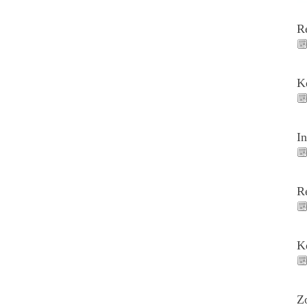
R
K
I
R
K
Z