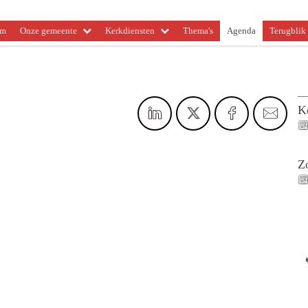
om
Onze gemeente
Kerkdiensten
Thema's
Agenda
Terugblik 
K
Z