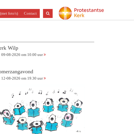
(met foto's)
Contact
erk Wilp
09-08-2026 om 10.00 uur
omerzangavond
12-08-2026 om 19.30 uur