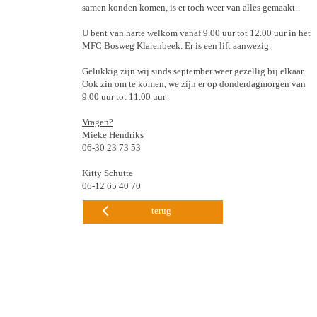
samen konden komen, is er toch weer van alles gemaakt.
U bent van harte welkom vanaf 9.00 uur tot 12.00 uur in het
MFC Bosweg Klarenbeek. Er is een lift aanwezig.
Gelukkig zijn wij sinds september weer gezellig bij elkaar.
Ook zin om te komen, we zijn er op donderdagmorgen van
9.00 uur tot 11.00 uur.
Vragen?
Mieke Hendriks
06-30 23 73 53
Kitty Schutte
06-12 65 40 70
terug