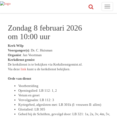
Toggle
naviga
Zondag 8 februari 2026
om 10:00 uur
Kerk Wilp
Voorganger(s)
: Ds. C. Huisman
Organist
: Jan Voortman
Kerkdienst gemist
De kerkdienst is te bekijken via Kerkdienstgemist.nl.
Via deze
link
kunt u de kerkdienst bekijken.
Orde van dienst
Voorbereiding
Openingslied: LB 112: 1, 2
Votum en groet
Vervolgpsalm: LB 112: 3
Kyriegebed, afgesloten met: LB 301k (I: vrouwen II: allen)
Glorialied: LB 305
Gebed bij de Schriften, gevolgd door: LB 321: 1a, 2a, 3v, 4m, 5v,