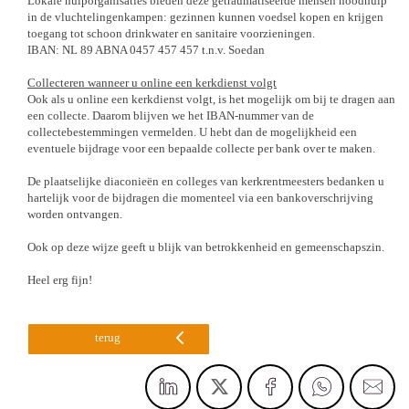
Lokale hulporganisaties bieden deze getraumatiseerde mensen noodhulp
in de vluchtelingenkampen: gezinnen kunnen voedsel kopen en krijgen
toegang tot schoon drinkwater en sanitaire voorzieningen.
IBAN: NL 89 ABNA 0457 457 457 t.n.v. Soedan
Collecteren wanneer u online een kerkdienst volgt
Ook als u online een kerkdienst volgt, is het mogelijk om bij te dragen aan
een collecte. Daarom blijven we het IBAN-nummer van de
collectebestemmingen vermelden. U hebt dan de mogelijkheid een
eventuele bijdrage voor een bepaalde collecte per bank over te maken.
De plaatselijke diaconieën en colleges van kerkrentmeesters bedanken u
hartelijk voor de bijdragen die momenteel via een bankoverschrijving
worden ontvangen.
Ook op deze wijze geeft u blijk van betrokkenheid en gemeenschapszin.
Heel erg fijn!
terug