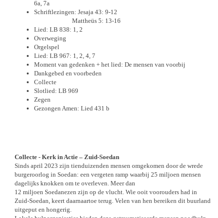
6a, 7a
Schriftlezingen: Jesaja 43: 9-12
Mattheüs 5: 13-16
Lied: LB 838: 1, 2
Overweging
Orgelspel
Lied: LB 967: 1, 2, 4, 7
Moment van gedenken + het lied: De mensen van voorbij
Dankgebed en voorbeden
Collecte
Slotlied: LB 969
Zegen
Gezongen Amen: Lied 431 b
Collecte -
Kerk in Actie – Zuid-Soedan
Sinds april 2023 zijn tienduizenden mensen omgekomen door de wrede
burgeroorlog in Soedan: een vergeten ramp waarbij 25 miljoen mensen
dagelijks knokken om te overleven. Meer dan
12 miljoen Soedanezen zijn op de vlucht. Wie ooit voorouders had in
Zuid-Soedan, keert daarnaartoe terug. Velen van hen bereiken dit buurland
uitgeput en hongerig.