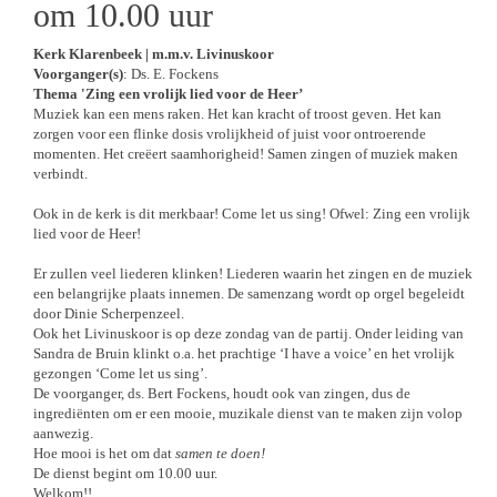
om 10.00 uur
Kerk Klarenbeek | m.m.v. Livinuskoor
Voorganger(s)
: Ds. E. Fockens
Thema 'Zing een vrolijk lied voor de Heer’
Muziek kan een mens raken. Het kan kracht of troost geven. Het kan
zorgen voor een flinke dosis vrolijkheid of juist voor ontroerende
momenten. Het creëert saamhorigheid! Samen zingen of muziek maken
verbindt.
Ook in de kerk is dit merkbaar! Come let us sing! Ofwel: Zing een vrolijk
lied voor de Heer!
Er zullen veel liederen klinken! Liederen waarin het zingen en de muziek
een belangrijke plaats innemen. De samenzang wordt op orgel begeleidt
door Dinie Scherpenzeel.
Ook het Livinuskoor is op deze zondag van de partij. Onder leiding van
Sandra de Bruin klinkt o.a. het prachtige ‘I have a voice’ en het vrolijk
gezongen ‘Come let us sing’.
De voorganger, ds. Bert Fockens, houdt ook van zingen, dus de
ingrediënten om er een mooie, muzikale dienst van te maken zijn volop
aanwezig.
Hoe mooi is het om dat
samen te doen!
De dienst begint om 10.00 uur.
Welkom!!