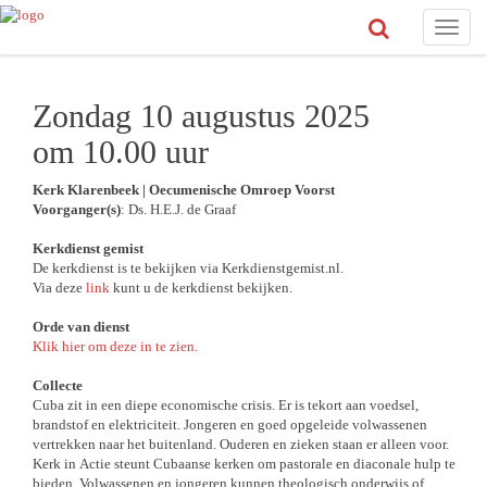
Toggle
naviga
Zondag 10 augustus 2025
om 10.00 uur
Kerk Klarenbeek | Oecumenische Omroep Voorst
Voorganger(s)
: Ds. H.E.J. de Graaf
Kerkdienst gemist
De kerkdienst is te bekijken via Kerkdienstgemist.nl.
Via deze
link
kunt u de kerkdienst bekijken.
Orde van dienst
Klik hier om deze in te zien.
Collecte
Cuba zit in een diepe economische crisis. Er is tekort aan voedsel,
brandstof en elektriciteit. Jongeren en goed opgeleide volwassenen
vertrekken naar het buitenland. Ouderen en zieken staan er alleen voor.
Kerk in Actie steunt Cubaanse kerken om pastorale en diaconale hulp te
bieden. Volwassenen en jongeren kunnen theologisch onderwijs of