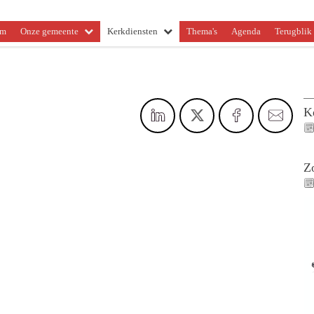
om
Onze gemeente
Kerkdiensten
Thema's
Agenda
Terugblik 
K
Z