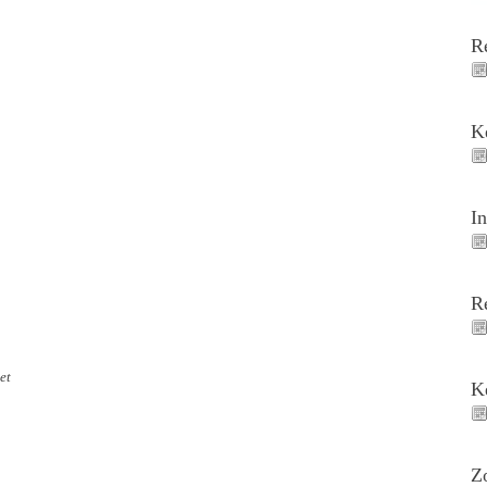
R
K
I
R
et
K
Z