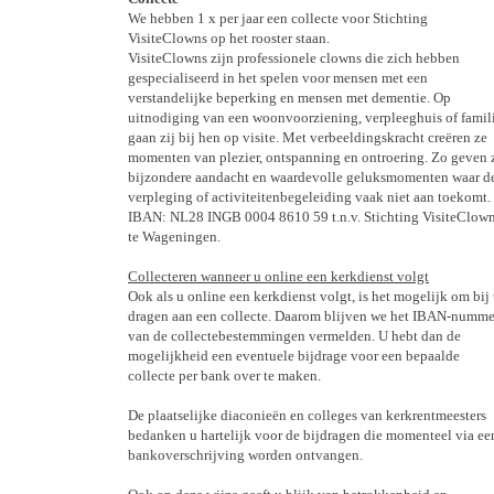
We hebben 1 x per jaar een collecte voor Stichting
VisiteClowns op het rooster staan.
VisiteClowns zijn professionele clowns die zich hebben
gespecialiseerd in het spelen voor mensen met een
verstandelijke beperking en mensen met dementie. Op
uitnodiging van een woonvoorziening, verpleeghuis of famil
gaan zij bij hen op visite. Met verbeeldingskracht creëren ze
momenten van plezier, ontspanning en ontroering. Zo geven 
bijzondere aandacht en waardevolle geluksmomenten waar d
verpleging of activiteitenbegeleiding vaak niet aan toekomt.
IBAN: NL28 INGB 0004 8610 59 t.n.v. Stichting VisiteClow
te Wageningen.
Collecteren wanneer u online een kerkdienst volgt
Ook als u online een kerkdienst volgt, is het mogelijk om bij 
dragen aan een collecte. Daarom blijven we het IBAN-numme
van de collectebestemmingen vermelden. U hebt dan de
mogelijkheid een eventuele bijdrage voor een bepaalde
collecte per bank over te maken.
De plaatselijke diaconieën en colleges van kerkrentmeesters
bedanken u hartelijk voor de bijdragen die momenteel via ee
bankoverschrijving worden ontvangen.