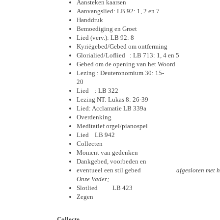
Aansteken kaarsen
Aanvangslied: LB 92: 1, 2 en 7
Handdruk
Bemoediging en Groet
Lied (verv.): LB 92: 8
Kyriëgebed/Gebed om ontferming
Glorialied/Loflied : LB 713: 1, 4 en 5
Gebed om de opening van het Woord
Lezing : Deuteronomium 30: 15-
20
Lied : LB 322
Lezing NT: Lukas 8: 26-39
Lied: Acclamatie LB 339a
Overdenking
Meditatief orgel/pianospel
Lied LB 942
Collecten
Moment van gedenken
Dankgebed, voorbeden en
eventueel een stil gebed
afgesloten met h
Onze Vader;
Slotlied
LB
423
Zegen
Collecte