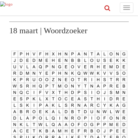
Toggle
naviga
18 maart | Woordzoeker