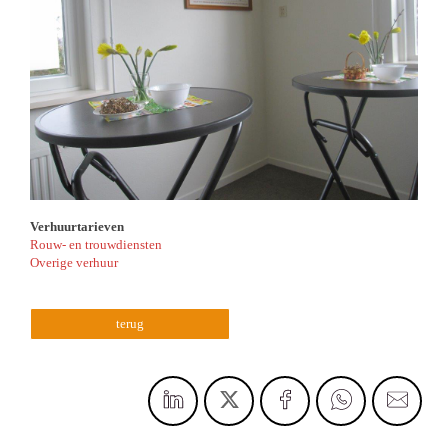
Verhuurtarieven
Rouw- en trouwdiensten
Overige verhuur
terug