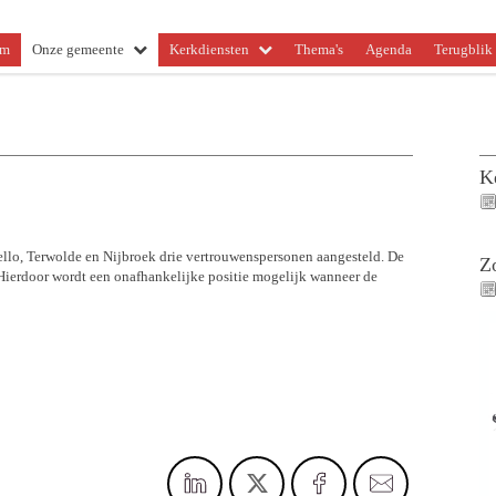
om
Onze gemeente
Kerkdiensten
Thema's
Agenda
Terugblik 
K
lo, Terwolde en Nijbroek drie vertrouwenspersonen aangesteld. De
Z
 Hierdoor wordt een onafhankelijke positie mogelijk wanneer de