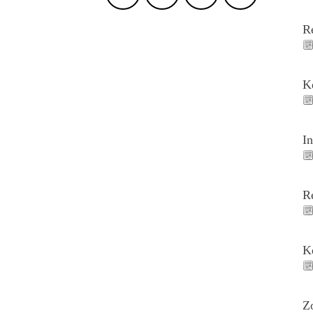
R
K
I
R
K
Z