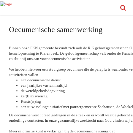
Oecumenische samenwerking
Binnen onze PKN gemeente bevindt zich ook de R.K geloofsgemeenschap O
hemelopneming te Klarenbeek. De geloofsgemeenschap valt onder de Francis
en sluit bij ons aan voor oecumenische activiteiten.
We hebben hiervoor een stuurgroep oecumene die de paraplu is waaronder ve
activiteiten vallen.
één oecumenische dienst
een jaarlijkse vastenmaaltijd
de wereldgebedsdagviering
ker(k)misviering
Kersts(w)ing
een uitwisselingsinitiatief met partnergemeente Seehausen, de Wocke
De oecumene wordt breed gedragen in de streek en er wordt waarde gehecht a
onderlinge contacten. In onze gezamenlijke zoektocht naar God vinden wij el
Meer informatie kunt u verkrijgen bij de oecumenische stuurgroep