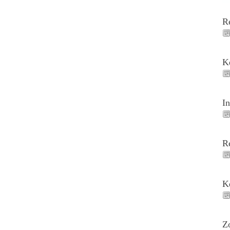
R
K
I
R
K
Z