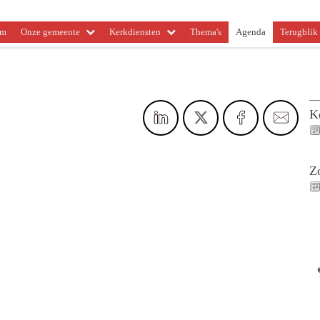
om
Onze gemeente
Kerkdiensten
Thema's
Agenda
Terugblik 
K
Z