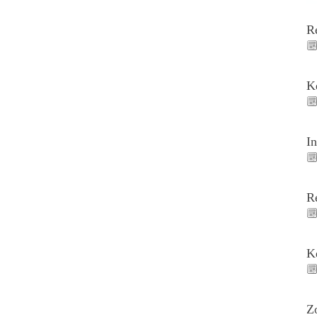
R
K
I
R
K
Z