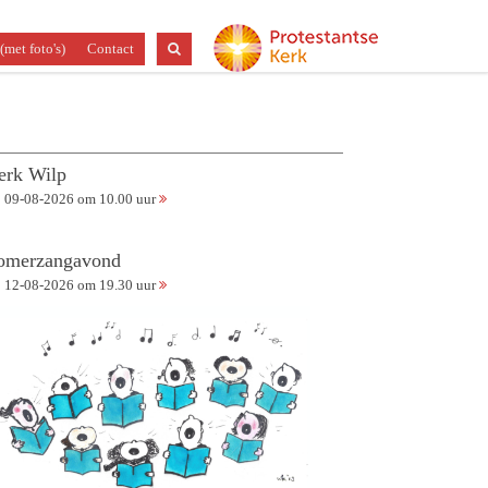
(met foto's)
Contact
erk Wilp
09-08-2026 om 10.00 uur
omerzangavond
12-08-2026 om 19.30 uur