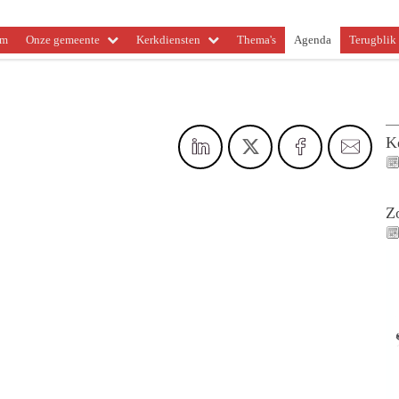
om
Onze gemeente
Kerkdiensten
Thema's
Agenda
Terugblik 
K
Z