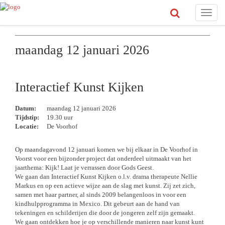
Toggle
naviga
maandag 12 januari 2026
Interactief Kunst Kijken
Datum:
maandag 12 januari 2026
Tijdstip:
19.30 uur
Locatie:
De Voorhof
Op maandagavond 12 januari komen we bij elkaar in De Voorhof in
Voorst voor een bijzonder project dat onderdeel uitmaakt van het
jaarthema: Kijk! Laat je verrassen door Gods Geest.
We gaan dan Interactief Kunst Kijken o.l.v. drama therapeute Nellie
Markus en op een actieve wijze aan de slag met kunst. Zij zet zich,
samen met haar partner, al sinds 2009 belangenloos in voor een
kindhulpprogramma in Mexico. Dit gebeurt aan de hand van
tekeningen en schilderijen die door de jongeren zelf zijn gemaakt.
We gaan ontdekken hoe je op verschillende manieren naar kunst kunt