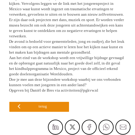
kijken. Vervolgens leggen we de link met het jongerenproject in
Mexico waar kunst wordt ingezet om traumatische ervaringen te
verwerken, gevoelens te uiten en te bouwen aan nieuw zelfvertrouwen.
Er zijn daar ook projecten met dans, muziek en sport. Er worden verder
musea bezocht om ook deze jongeren uit achterstandswijken een kans
te geven kunst te ontdekken om zo negatieve ervaringen te helpen
verwerken.
De avond is bedoeld voor gemeenteleden, jong en oud(er), die het leuk
vinden om op een actieve manier te leren hoe het kijken naar kunst en
het maken kan bijdragen aan mentale gezondheid.
Aan het eind van de workshop wordt een vrijwillige bijdrage gevraagd
en de opbrengst gaat natuurlijk naar het goede doel zelf, in dit geval
het kindhulpprogramma in Mexico, project van de officieel erkend
goede doelenorganisatie Wereldouders.
Doe je mee aan deze bijzondere workshop waarbij we ons verbonden
kunnen voelen met jongeren in een ander land?
Opgeven bij Daniël de Bres via activiteiten@pgkvw.nl
terug