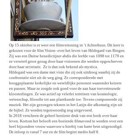
Op 15 oktober is er weer een filmvertoning in ‘t Achterhuus. Dit keer is
gekozen voor de film Vision- over het leven van Hildegard van Bingen.
Zij was een Duitse benedictijner abdis die leefde van 1098 tot 1179 en
ze verwierf groot gezag door haar visioenen die werden opgeschreven
door haar secretaris. Ze is dan ook bekend als mystica.
Hildegard was een dame met visie die zij ook uitdroeg waarbij zij de
confrontatie niet uit de weg ging. Ze correspondeerde met
hooggeplaatste kerkelijke en wereldlijke personen waaronder keizers
en pausen. Maar ze zorgde ook goed voor de aan haar toevertrouwde
kloosterlingen. Ze was actief op velerlei terreinen van kosmologie,
wetenschap, filosofie tot aan plantkunde toe. Tevens componeerde zij
muziek. Het zijn gezongen teksten in het Latijn die afkomstig zijn uit
de bijbel. Ze worden tegenwoordig nog uitgevoerd.
In 2018 verscheen de geheel herziene druk van een boek over haar
leven. Kortom het belooft een boeiende filmavond te worden over een
heel bijzondere vrouw waarvoor u hierbij van harte bent uitgenodigd.
De inloop is vanaf 7 uur en de film begint medio half 8.