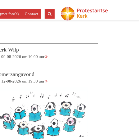
(met foto's)
Contact
erk Wilp
09-08-2026 om 10.00 uur
omerzangavond
12-08-2026 om 19.30 uur