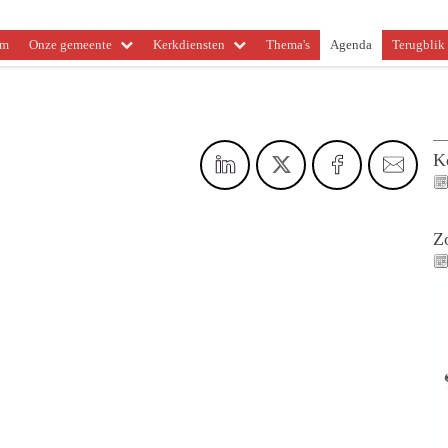
om
Onze gemeente
Kerkdiensten
Thema's
Agenda
Terugblik 
K
Z