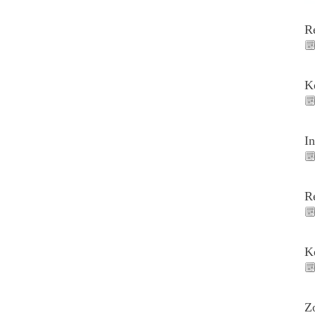
R
K
I
R
K
Z