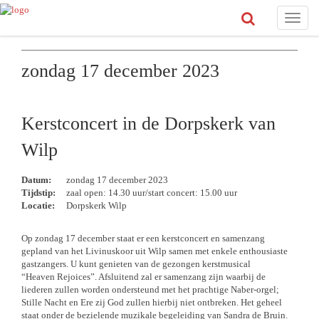
Toggle
naviga
zondag 17 december 2023
Kerstconcert in de Dorpskerk van
Wilp
Datum:
zondag 17 december 2023
Tijdstip:
zaal open: 14.30 uur/start concert: 15.00 uur
Locatie:
Dorpskerk Wilp
Op zondag 17 december staat er een kerstconcert en samenzang
gepland van het Livinuskoor uit Wilp samen met enkele enthousiaste
gastzangers. U kunt genieten van de gezongen kerstmusical
“Heaven Rejoices”. Afsluitend zal er samenzang zijn waarbij de
liederen zullen worden ondersteund met het prachtige Naber-orgel;
Stille Nacht en Ere zij God zullen hierbij niet ontbreken. Het geheel
staat onder de bezielende muzikale begeleiding van Sandra de Bruin.