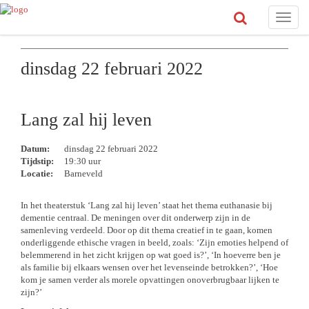
Toggle
naviga
dinsdag 22 februari 2022
Lang zal hij leven
Datum:
dinsdag 22 februari 2022
Tijdstip:
19:30 uur
Locatie:
Barneveld
In het theaterstuk ‘Lang zal hij leven’ staat het thema euthanasie bij
dementie centraal. De meningen over dit onderwerp zijn in de
samenleving verdeeld. Door op dit thema creatief in te gaan, komen
onderliggende ethische vragen in beeld, zoals: ‘Zijn emoties helpend of
belemmerend in het zicht krijgen op wat goed is?’, ‘In hoeverre ben je
als familie bij elkaars wensen over het levenseinde betrokken?’, ‘Hoe
kom je samen verder als morele opvattingen onoverbrugbaar lijken te
zijn?’